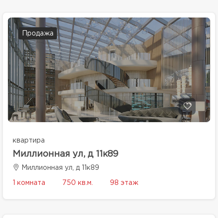
Продажа
квартира
Миллионная ул, д 11к89
Миллионная ул, д 11к89
1 комната
750 кв.м.
98 этаж