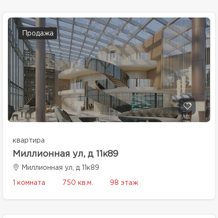
Продажа
квартира
Миллионная ул, д 11к89
Миллионная ул, д 11к89
1 комната
750 кв.м.
98 этаж