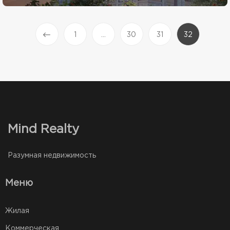
(current)
1
...
30
31
32
Prev
Mind Realty
Разумная недвижимость
Меню
Жилая
Коммерческая