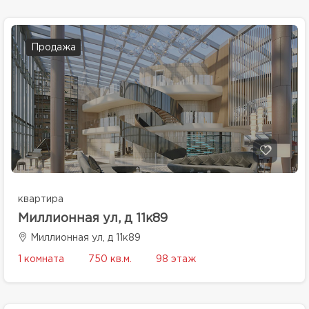
Продажа
квартира
Миллионная ул, д 11к89
Миллионная ул, д 11к89
1 комната
750 кв.м.
98 этаж