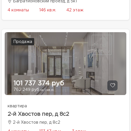
Багратионовский проезд, д 5к1
4 комнаты
146 кв.м.
42 этаж
Продажа
101 737 374 руб
762 249 руб
за 1 кв.м.
квартира
2-й Хвостов пер, д 8с2
2-й Хвостов пер, д 8с2