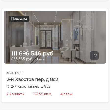
Продажа
111 696 546 руб
836 365 руб
за 1 кв.м.
квартира
2-й Хвостов пер, д 8с2
2-й Хвостов пер, д 8с2
2 комнаты
133.55 кв.м.
4 этаж