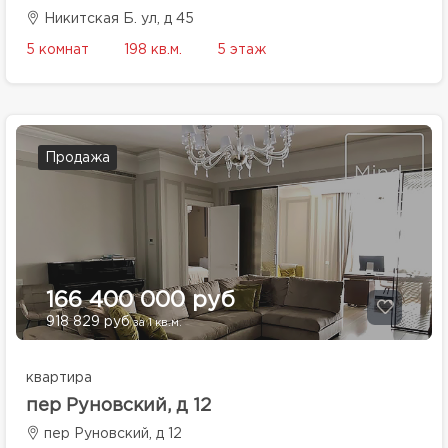
Никитская Б. ул, д 45
5 комнат
198 кв.м.
5 этаж
Продажа
166 400 000 руб
918 829 руб
за 1 кв.м.
квартира
пер Руновский, д 12
пер Руновский, д 12