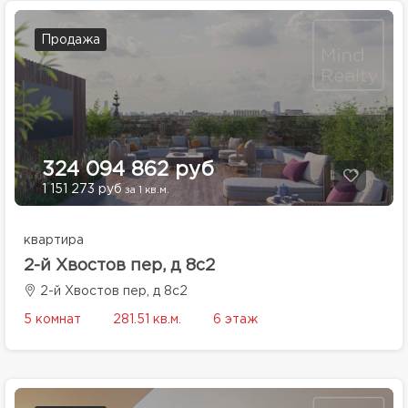
Продажа
324 094 862 руб
1 151 273 руб
за 1 кв.м.
квартира
2-й Хвостов пер, д 8с2
2-й Хвостов пер, д 8с2
5 комнат
281.51 кв.м.
6 этаж