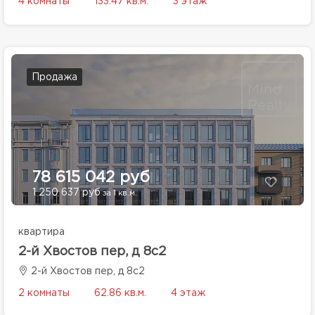
4 комнаты
133.47 кв.м.
3 этаж
Продажа
78 615 042 руб
1 250 637 руб
за 1 кв.м.
квартира
2-й Хвостов пер, д 8с2
2-й Хвостов пер, д 8с2
2 комнаты
62.86 кв.м.
4 этаж