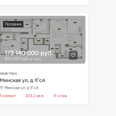
Продажа
173 140 000 руб
852 067 руб
за 1 кв.м.
квартира
Минская ул, д 1ГсА
Минская ул, д 1ГсА
5 комнат
203.2 кв.м.
13 этаж