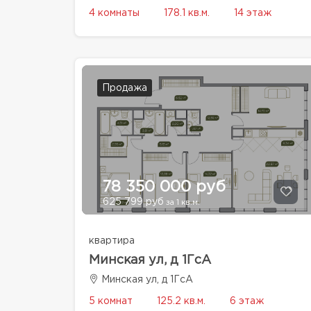
4 комнаты
178.1 кв.м.
14 этаж
Продажа
78 350 000 руб
625 799 руб
за 1 кв.м.
квартира
Минская ул, д 1ГсА
Минская ул, д 1ГсА
5 комнат
125.2 кв.м.
6 этаж