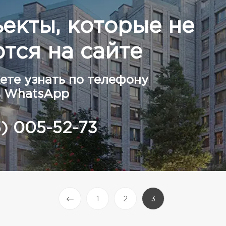
ъекты, которые не
тся на сайте
ете узнать по телефону
в WhatsApp
5) 005-52-73
(current)
1
2
3
Prev