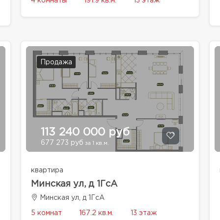
4 комнаты
191.9 кв.м.
13 этаж
Продажа
113 240 000 руб
677 273 руб
за 1 кв.м.
квартира
Минская ул, д 1ГсА
Минская ул, д 1ГсА
5 комнат
167.2 кв.м.
13 этаж