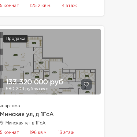
5 комнат
125.2 кв.м.
4 этаж
Продажа
133 320 000 руб
680 204 руб
за 1 кв.м.
квартира
Минская ул, д 1ГсА
Минская ул, д 1ГсА
5 комнат
196 кв.м.
13 этаж