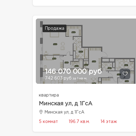
Продажа
146 070 000 руб
742 603 руб
за 1 кв.м.
квартира
Минская ул, д 1ГсА
Минская ул, д 1ГсА
5 комнат
196.7 кв.м.
14 этаж