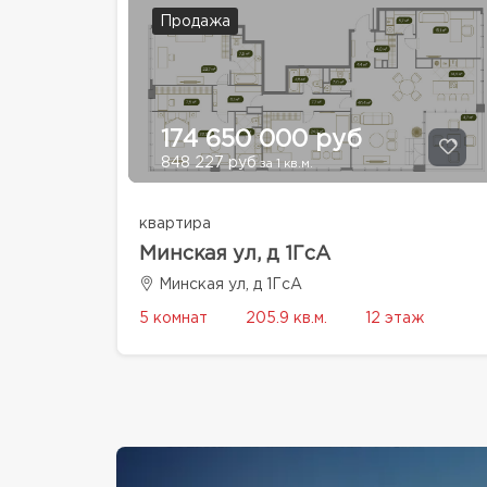
Продажа
174 650 000 руб
848 227 руб
за 1 кв.м.
квартира
Минская ул, д 1ГсА
Минская ул, д 1ГсА
5 комнат
205.9 кв.м.
12 этаж