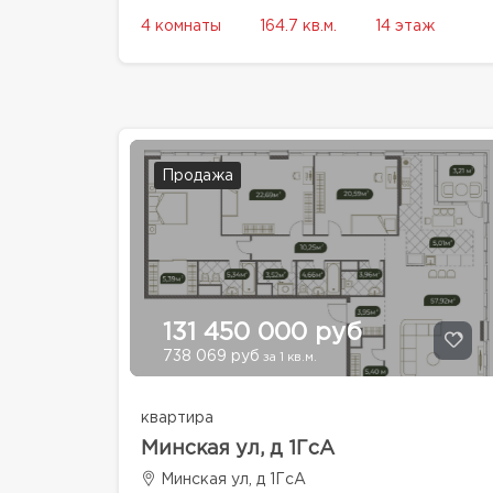
4 комнаты
164.7 кв.м.
14 этаж
Продажа
131 450 000 руб
738 069 руб
за 1 кв.м.
квартира
Минская ул, д 1ГсА
Минская ул, д 1ГсА