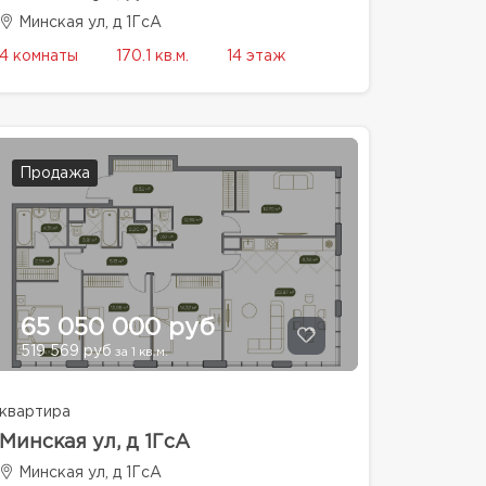
Минская ул, д 1ГсА
4 комнаты
170.1 кв.м.
14 этаж
Продажа
65 050 000 руб
519 569 руб
за 1 кв.м.
квартира
Минская ул, д 1ГсА
Минская ул, д 1ГсА