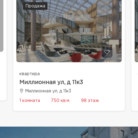
Продажа
квартира
Миллионная ул, д 11к3
Миллионная ул, д 11к3
1 комната
750 кв.м.
98 этаж