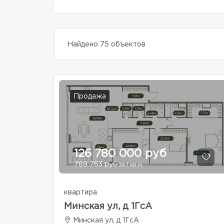
Найдено 75 объектов
Продажа
126 780 000 руб
769 763 руб
за 1 кв.м.
квартира
Минская ул, д 1ГсА
Минская ул, д 1ГсА