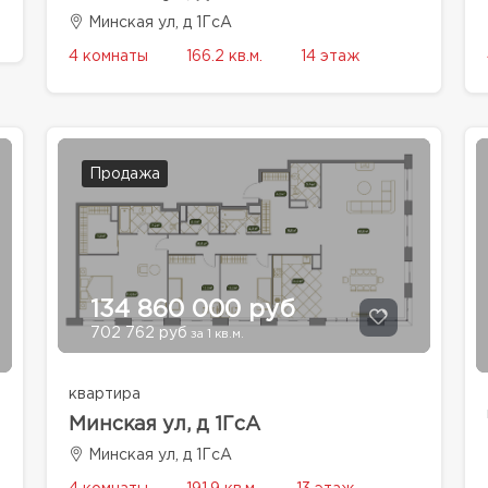
Минская ул, д 1ГсА
4 комнаты
166.2 кв.м.
14 этаж
Продажа
134 860 000 руб
702 762 руб
за 1 кв.м.
квартира
Минская ул, д 1ГсА
Минская ул, д 1ГсА