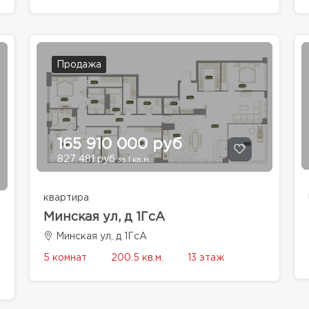
Продажа
165 910 000 руб
827 481 руб
за 1 кв.м.
квартира
Минская ул, д 1ГсА
Минская ул, д 1ГсА
5 комнат
200.5 кв.м.
13 этаж