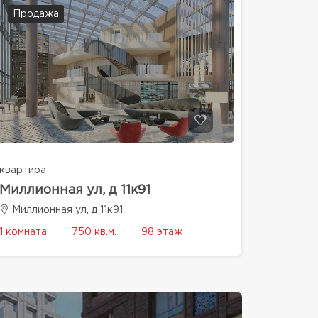
Продажа
квартира
Миллионная ул, д 11к91
Миллионная ул, д 11к91
1 комната
750 кв.м.
98 этаж