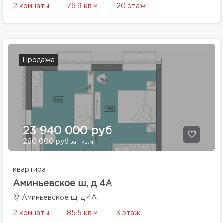
2 комнаты
76.9 кв.м.
20 этаж
Продажа
23 940 000 руб
280 000 руб
за 1 кв.м.
квартира
Аминьевское ш, д 4А
Аминьевское ш, д 4А
2 комнаты
85.5 кв.м.
3 этаж