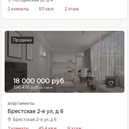
Погодинская ул, д 4
2 комнаты
101 кв.м.
2 этаж
Продажа
18 000 000 руб
396 476 руб
за 1 кв.м.
апартаменты
Брестская 2-я ул, д 6
Брестская 2-я ул, д 6
2 комнаты
45.4 кв.м.
9 этаж