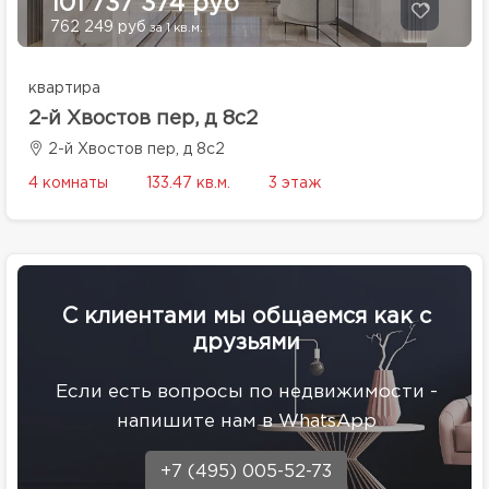
101 737 374 руб
762 249 руб
за 1 кв.м.
квартира
2-й Хвостов пер, д 8с2
2-й Хвостов пер, д 8с2
4 комнаты
133.47 кв.м.
3 этаж
С клиентами мы общаемся как с
друзьями
Eсли есть вопросы по недвижимости -
напишите нам в WhatsApp
+7 (495) 005-52-73