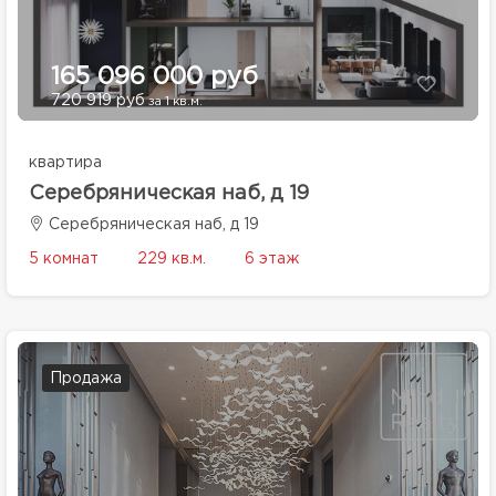
165 096 000 руб
720 919 руб
за 1 кв.м.
квартира
Серебряническая наб, д 19
Серебряническая наб, д 19
5 комнат
229 кв.м.
6 этаж
Продажа