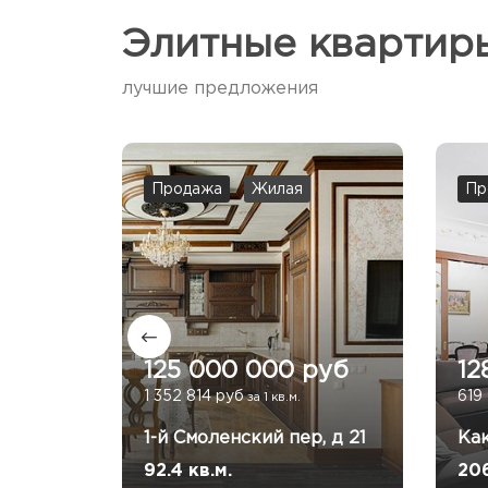
Элитные квартир
лучшие предложения
Продажа
Жилая
Пр
руб
125 000 000 руб
12
1 352 814 руб
619
за 1 кв.м.
 7
1-й Смоленский пер, д 21
Как
92.4 кв.м.
206