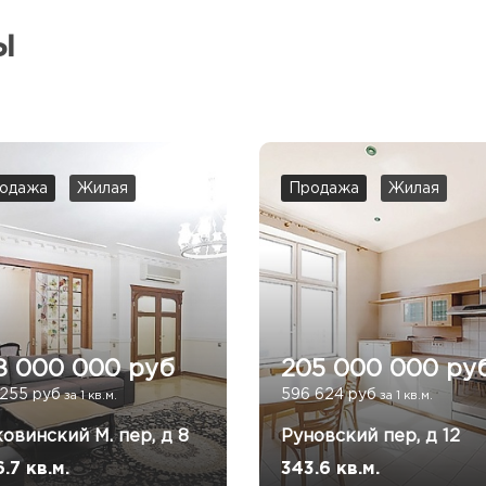
ы
одажа
Жилая
Продажа
Жилая
8 000 000 руб
205 000 000 ру
 255 руб
596 624 руб
за 1 кв.м.
за 1 кв.м.
овинский М. пер, д 8
Руновский пер, д 12
.7 кв.м.
343.6 кв.м.