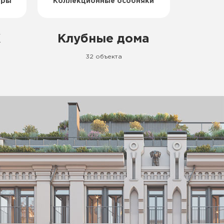
еры
Коллекционные особняки
К
Клубные дома
32 объекта