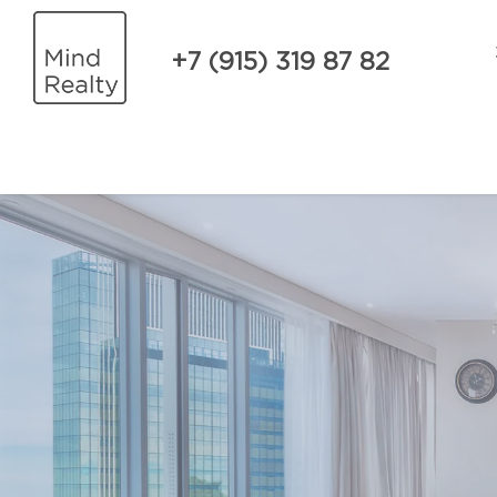
+7 (915) 319 87 82
array(0) { } array(0) { }