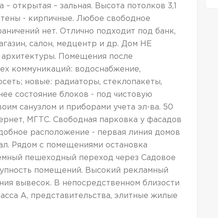
 – открытая – зальная. Высота потолков 3,1
стены - кирпичные. Любое свободное
аничений нет. Отлично подходит под банк,
агазин, салон, медцентр и др. Дом НЕ
и архитектуры. Помещения после
сех коммуникаций: водоснабжение,
сеть; новые: радиаторы, стеклопакеты,
нее состояние блоков - под чистовую
оим санузлом и приборами учета эл-ва. 50
тернет, МГТС. Свободная парковка у фасадов
добное расположение - первая линия домов
Вал. Рядом с помещениями остановка
емный пешеходный переход через Садовое
тупность помещений. Высокий рекламный
ния вывесок. В непосредственном близости
асса А, представительства, элитные жилые