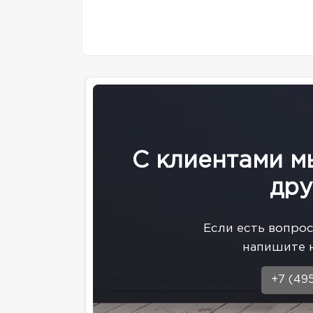
С клиентами м
дру
Eсли есть вопро
напишите 
+7 (49