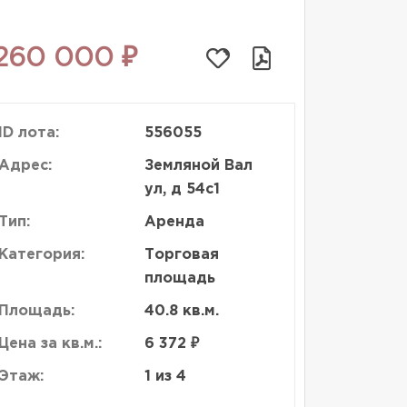
260 000 ₽
ID лота:
556055
Адрес:
Земляной Вал
ул, д 54с1
Тип:
Аренда
Категория:
Торговая
площадь
Площадь:
40.8 кв.м.
Цена за кв.м.:
6 372 ₽
Этаж:
1 из 4