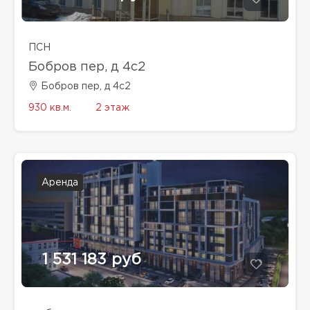
ПСН
Бобров пер, д 4с2
Бобров пер, д 4с2
930 кв.м.
2 этаж
Аренда
1 531 183 руб