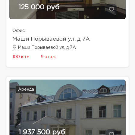
125 000 руб
Офис
Маши Порываевой ул, д 7А
Маши Порываевой ул, д 7А
100 кв.м.
9 этаж
Аренда
1 937 500 руб