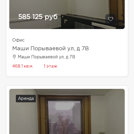
585 125 руб
Офис
Маши Порываевой ул, д 7В
Маши Порываевой ул, д 7В
468.1 кв.м.
1 этаж
Аренда