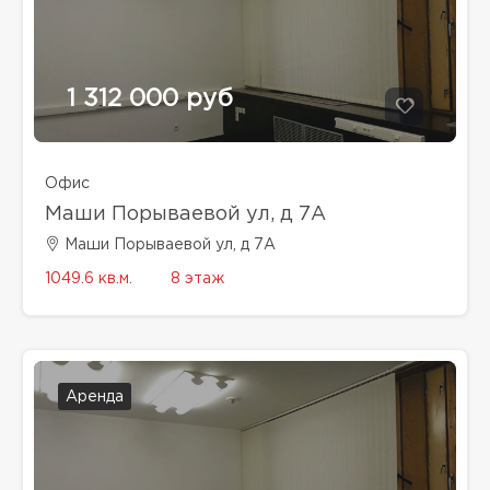
1 312 000 руб
Офис
Маши Порываевой ул, д 7А
Маши Порываевой ул, д 7А
1049.6 кв.м.
8 этаж
Аренда