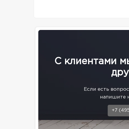
С клиентами м
дру
Eсли есть вопро
напишите 
+7 (49