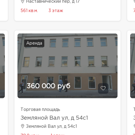
Наставнический пер, д 17
561 кв.м.
3 этаж
Аренда
360 000 руб
Торговая площадь
Земляной Вал ул, д 54с1
Земляной Вал ул, д 54с1