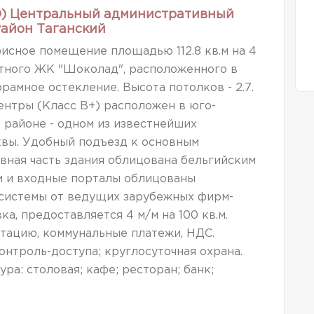
АО) Центральный административный
 Район Таганский
исное помещение площадью 112.8 кв.м на 4
итного ЖК "Шоколад", расположенного в
амное остекление. Высота потолков - 2.7.
ентры (Класс В+) расположен в юго-
 районе - одном из известнейших
квы. Удобный подъезд к основным
вная часть здания облицована бельгийским
и и входные порталы облицованы
системы от ведущих зарубежных фирм-
а, предоставляется 4 м/м на 100 кв.м.
тацию, коммунальные платежи, НДС.
онтроль-доступа; круглосуточная охрана.
ра: столовая; кафе; ресторан; банк;