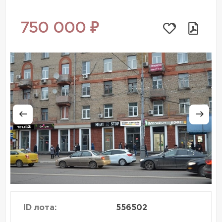
750 000 ₽
ID лота:
556502