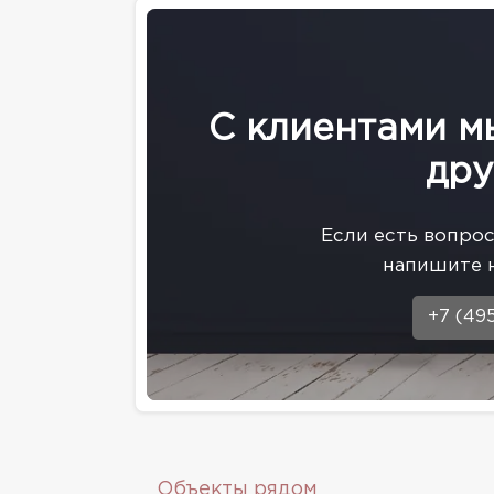
С клиентами м
дру
Eсли есть вопро
напишите 
+7 (49
Объекты рядом