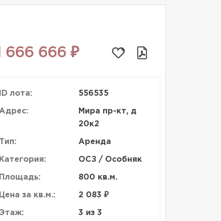
1 666 666 ₽
ID лота:
556535
Адрес:
Мира пр-кт, д
20к2
Тип:
Аренда
Категория:
ОСЗ / Особняк
Площадь:
800 кв.м.
Цена за кв.м.:
2 083 ₽
Этаж:
3 из 3