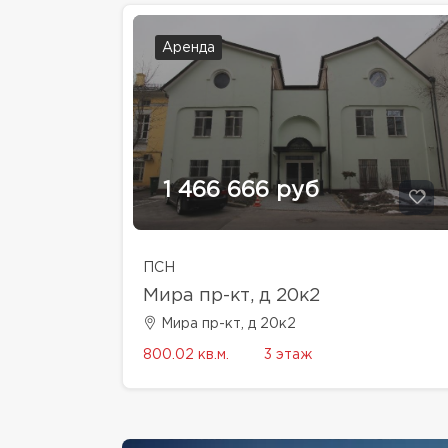
Аренда
1 466 666 руб
ПСН
Мира пр-кт, д 20к2
Мира пр-кт, д 20к2
800.02 кв.м.
3 этаж