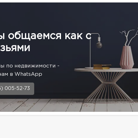
ы общаемся как с
зьями
сы по недвижимости -
нам в WhatsApp
5) 005-52-73