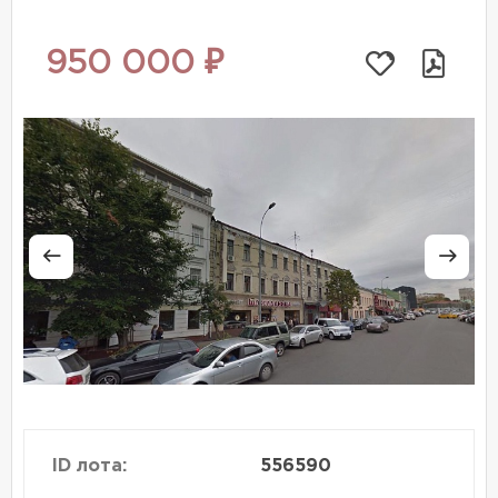
950 000 ₽
ID лота:
556590