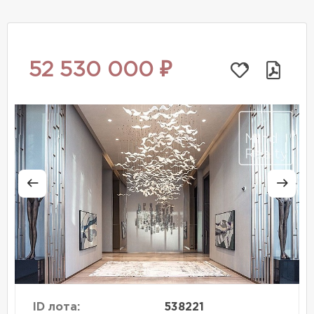
52 530 000 ₽
ID лота:
538221