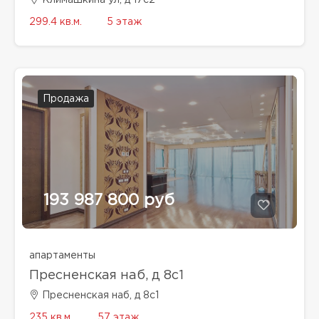
Климашкина ул, д 17с2
299.4 кв.м.
5 этаж
Продажа
193 987 800 руб
апартаменты
Пресненская наб, д 8с1
Пресненская наб, д 8с1
235 кв.м.
57 этаж