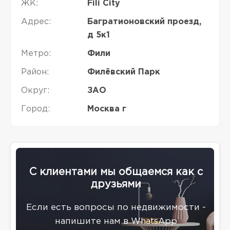
ЖК:
Fili City
Адрес:
Багратионовский проезд,
д 5к1
Метро:
Фили
Район:
Филёвский Парк
Округ:
ЗАО
Город:
Москва г
С клиентами мы общаемся как с
друзьями
Eсли есть вопросы по недвижимости -
напишите нам в WhatsApp