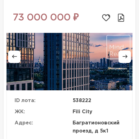
73 000 000 ₽
ID лота:
538222
ЖК:
Fili City
Адрес:
Багратионовский
проезд, д 5к1