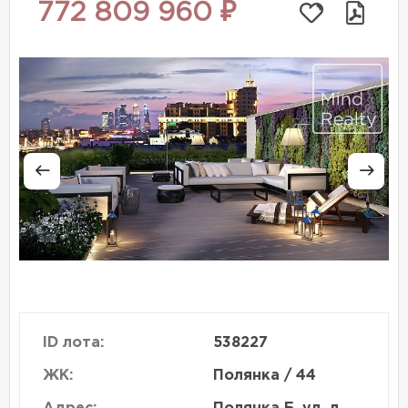
772 809 960 ₽
ID лота:
538227
ЖК:
Полянка / 44