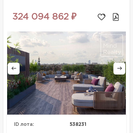
324 094 862 ₽
ID лота:
538231