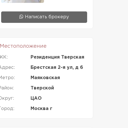
Написать брокеру
Местоположение
ЖК:
Резиденция Тверская
Адрес:
Брестская 2-я ул, д 6
Метро:
Маяковская
Район:
Тверской
Округ:
ЦАО
Город:
Москва г