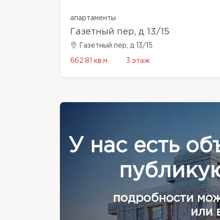
апартаменты
Газетный пер, д 13/15
Газетный пер, д 13/15
662.81 кв.м.
3 этаж
У нас есть об
публикую
подробности мож
или 