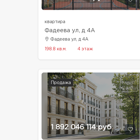
квартира
Фадеева ул, д 4A
Фадеева ул, д 4A
198.8 кв.м.
4 этаж
Продажа
1 892 046 114 руб