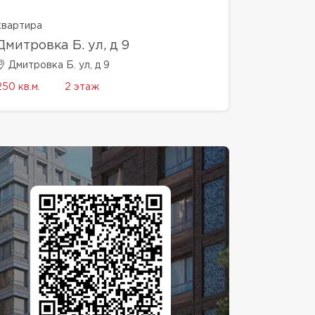
квартира
Дмитровка Б. ул, д 9
Дмитровка Б. ул, д 9
250 кв.м.
2 этаж