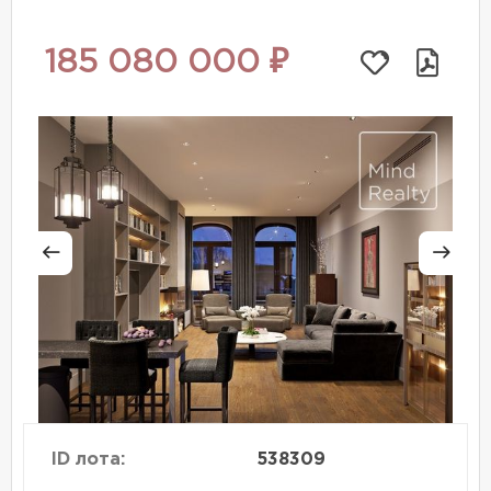
185 080 000 ₽
ID лота:
538309