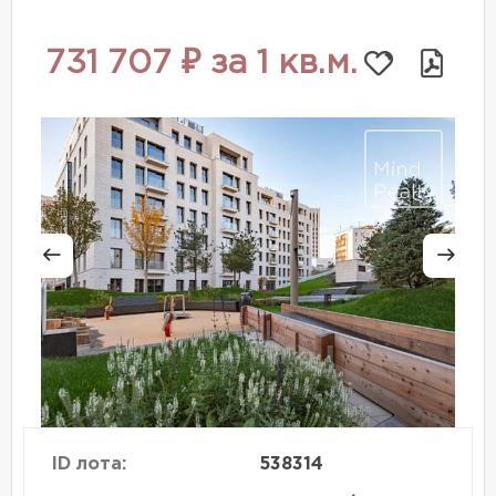
731 707 ₽ за 1 кв.м.
ID лота:
538314