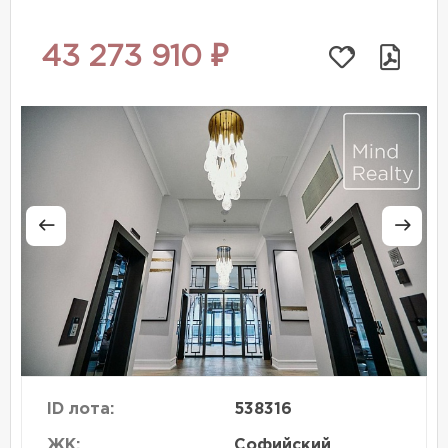
43 273 910 ₽
ID лота:
538316
ЖК:
Софийский