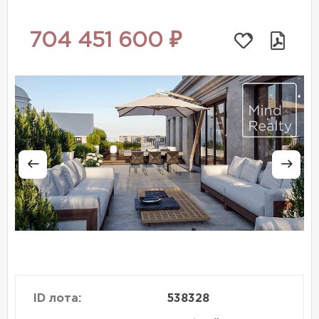
704 451 600 ₽
ID лота:
538328