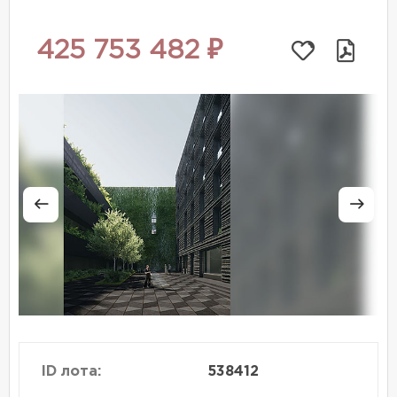
425 753 482 ₽
ID лота:
538412