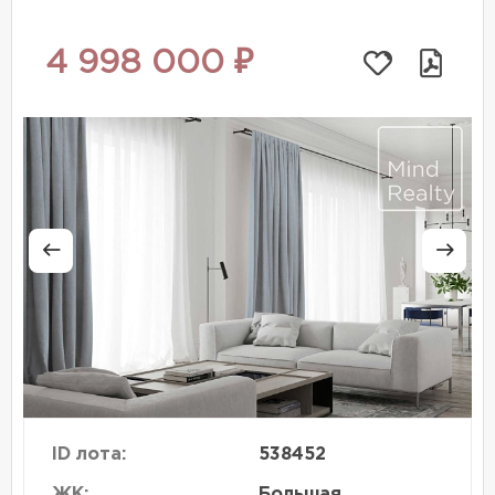
4 998 000 ₽
ID лота:
538452
ЖК:
Большая