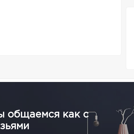
ы общаемся как с
зьями