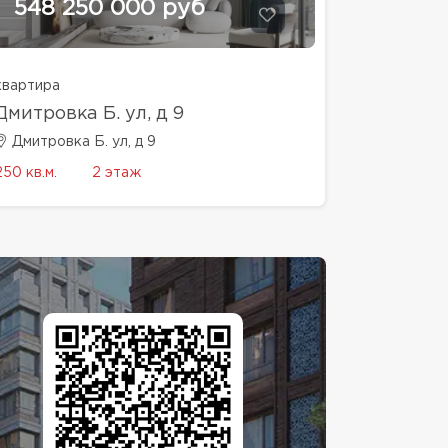
548 250 000 руб
квартира
Дмитровка Б. ул, д 9
Дмитровка Б. ул, д 9
250 кв.м.
2 этаж