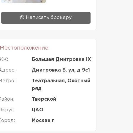
Написать брокеру
Местоположение
ЖК:
Большая Дмитровка IX
Адрес:
Дмитровка Б. ул, д 9с1
Метро:
Театральная, Охотный
ряд
Район:
Тверской
Округ:
ЦАО
Город:
Москва г