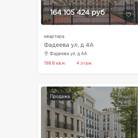
164 105 424 руб
квартира
Фадеева ул, д 4A
Фадеева ул, д 4A
198.8 кв.м.
4 этаж
Продажа