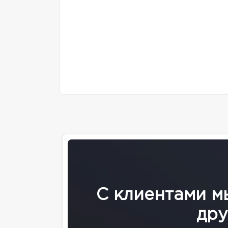
С клиентами м
дру