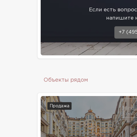
Eсли есть вопро
напишите 
+7 (49
Объекты рядом
Продажа