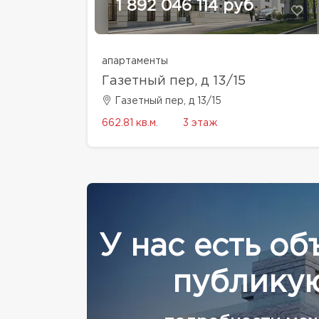
1 892 046 114 руб
апартаменты
Газетный пер, д 13/15
Газетный пер, д 13/15
662.81 кв.м.
3 этаж
У нас есть об
публикую