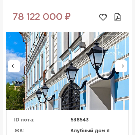
78 122 000 ₽
ID лота:
538543
ЖК:
Клубный дом il