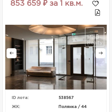
853 659 ₽ за 1 кв.м.
ID лота:
538567
ЖК:
Полянка / 44