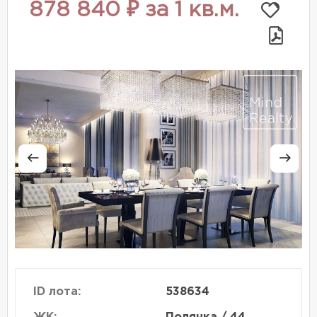
878 840 ₽ за 1 кв.м.
ID лота:
538634