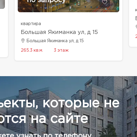
по запросу
квартира
Большая Якиманка ул, д 15
Большая Якиманка ул, д 15
265.3 кв.м.
3 этаж
ъекты, которые не
тся на сайте
ете узнать по телефону