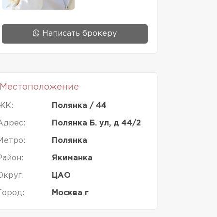
Написать брокеру
Местоположение
ЖК:
Полянка / 44
Адрес:
Полянка Б. ул, д 44/2
Метро:
Полянка
Район:
Якиманка
Округ:
ЦАО
Город:
Москва г