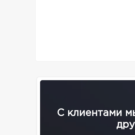
С клиентами м
дру