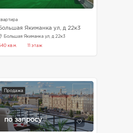
квартира
Большая Якиманка ул, д 22к3
Большая Якиманка ул, д 22к3
640 кв.м.
11 этаж
Продажа
по запросу