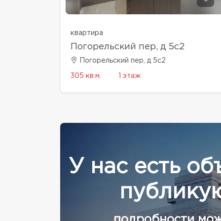
квартира
Погорельский пер, д 5с2
Погорельский пер, д 5с2
305 кв.м.
1 этаж
У нас есть об
публикую
подробности мож