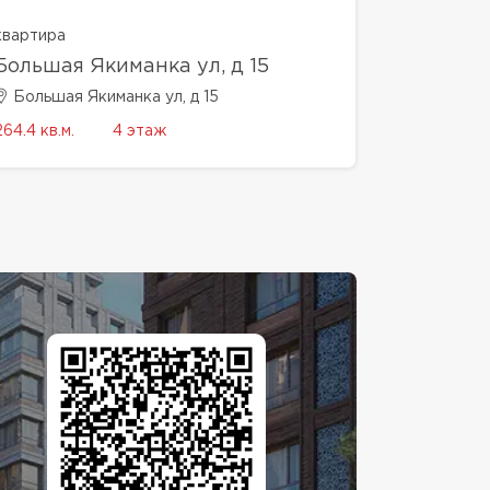
квартира
Большая Якиманка ул, д 15
Большая Якиманка ул, д 15
264.4 кв.м.
4 этаж