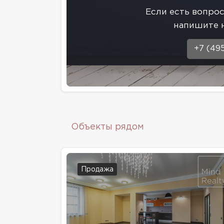
Eсли есть вопро
напишите 
+7 (49
Объекты рядом
Продажа