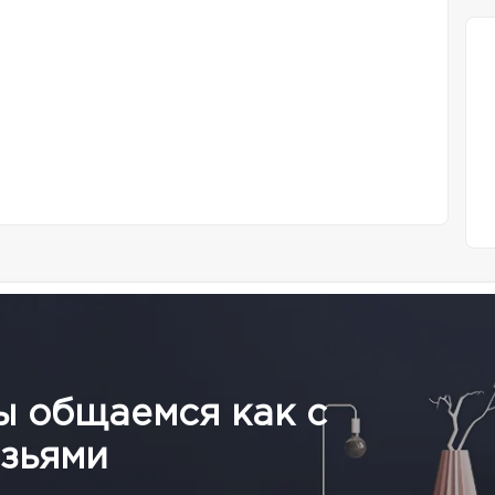
ы общаемся как с
зьями