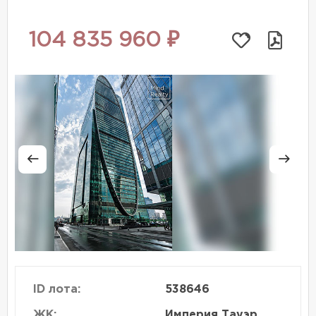
104 835 960 ₽
ID лота:
538646
ЖК:
Империя Тауэр