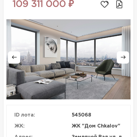
109 311 000 ₽
ID лота:
545068
ЖК:
ЖК "Дом Chkalov"