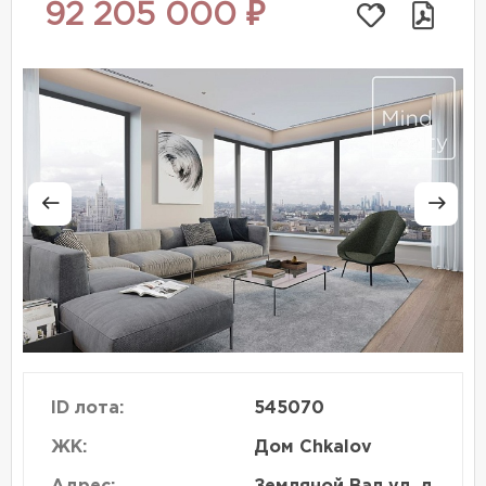
92 205 000 ₽
ID лота:
545070
ЖК:
Дом Chkalov