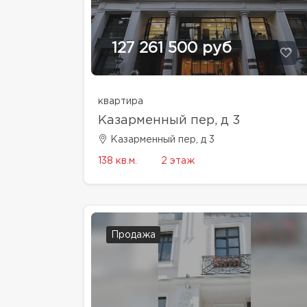
127 261 500 руб
квартира
Казарменный пер, д 3
Казарменный пер, д 3
138 кв.м.
2 этаж
Продажа