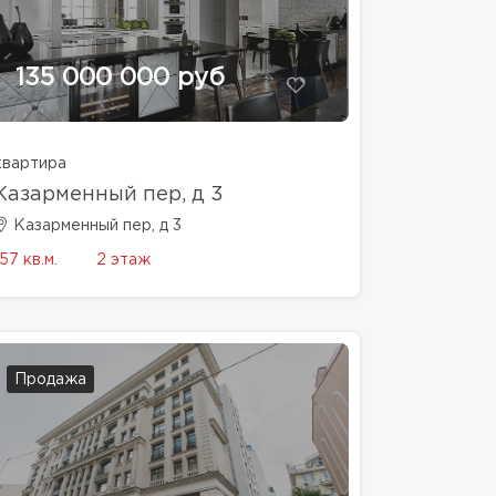
135 000 000 руб
квартира
Казарменный пер, д 3
Казарменный пер, д 3
157 кв.м.
2 этаж
Продажа