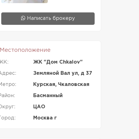
Написать брокеру
Местоположение
ЖК:
ЖК "Дом Chkalov"
Адрес:
Земляной Вал ул, д 37
Метро:
Курская, Чкаловская
Район:
Басманный
Округ:
ЦАО
Город:
Москва г