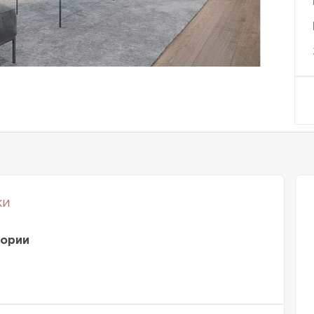
ки
тории