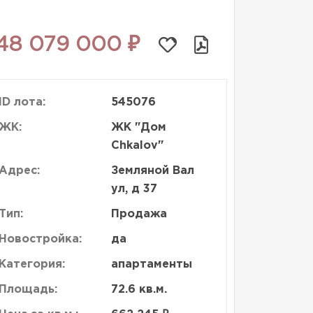
48 079 000 ₽
ID лота:
545076
ЖК:
ЖК "Дом
Chkalov"
Адрес:
Земляной Вал
ул, д 37
Тип:
Продажа
Новостройка:
да
Категория:
апартаменты
Площадь:
72.6 кв.м.