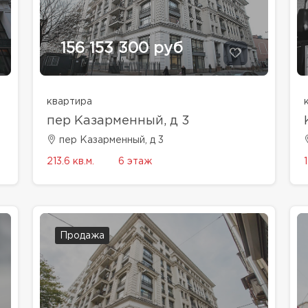
156 153 300 руб
квартира
пер Казарменный, д 3
пер Казарменный, д 3
213.6 кв.м.
6 этаж
Продажа