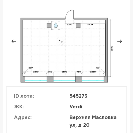
ID лота:
545273
ЖК:
Verdi
Адрес:
Верхняя Масловка
ул, д 20