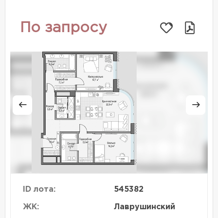
По запросу
ID лота:
545382
ЖК:
Лаврушинский