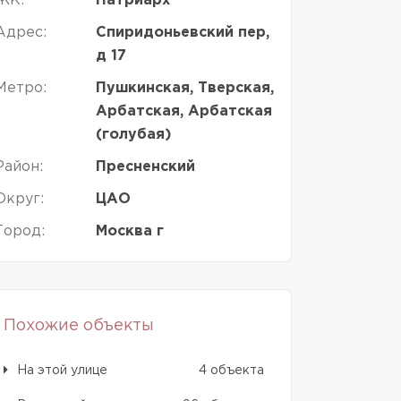
ЖК:
Патриарх
Адрес:
Спиридоньевский пер,
д 17
Метро:
Пушкинская, Тверская,
Арбатская, Арбатская
(голубая)
Район:
Пресненский
Округ:
ЦАО
Город:
Москва г
Похожие объекты
На этой улице
4 объекта