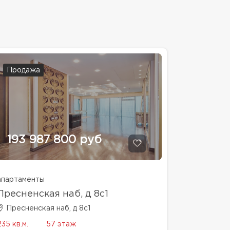
Продажа
193 987 800 руб
апартаменты
Пресненская наб, д 8с1
Пресненская наб, д 8с1
235 кв.м.
57 этаж