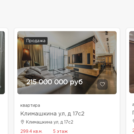
Продажа
215 000 000 руб
квартира
Климашкина ул, д 17с2
Климашкина ул, д 17с2
299.4 кв.м.
5 этаж