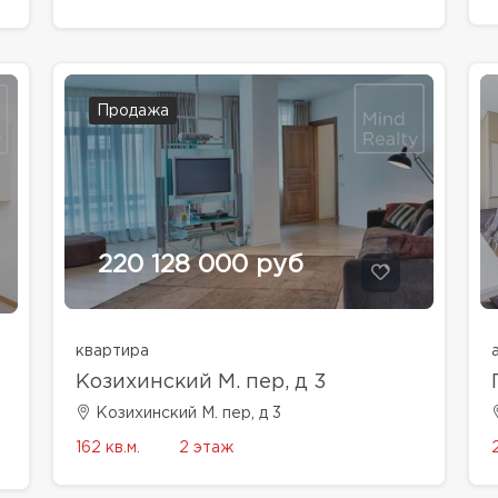
Продажа
220 128 000 руб
квартира
Козихинский М. пер, д 3
Козихинский М. пер, д 3
162 кв.м.
2 этаж