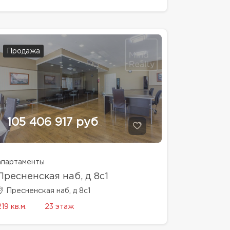
Продажа
105 406 917 руб
апартаменты
Пресненская наб, д 8с1
Пресненская наб, д 8с1
219 кв.м.
23 этаж