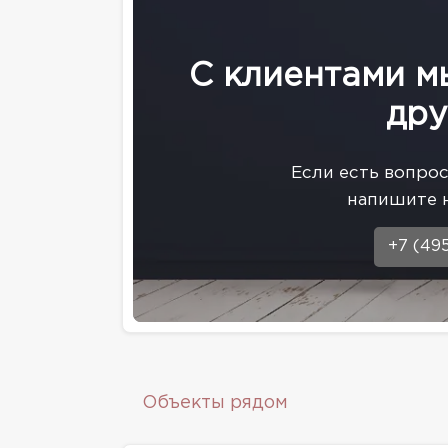
С клиентами м
дру
Eсли есть вопро
напишите 
+7 (49
Объекты рядом