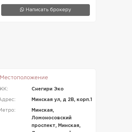
Написать брокеру
Местоположение
ЖК:
Снегири Эко
Адрес:
Минская ул, д 2В, корп.1
Метро:
Минская,
Ломоносовский
проспект, Минская,