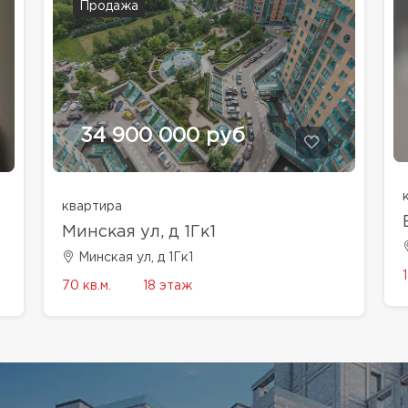
Продажа
34 900 000 руб
квартира
Минская ул, д 1Гк1
Минская ул, д 1Гк1
70 кв.м.
18 этаж