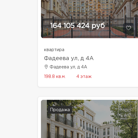
164 105 424 руб
квартира
Фадеева ул, д 4A
Фадеева ул, д 4A
198.8 кв.м.
4 этаж
Продажа