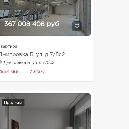
367 008 408 руб
квартира
Дмитровка Б. ул, д 7/5с2
Дмитровка Б. ул, д 7/5с2
296.4 кв.м.
7 этаж
Продажа