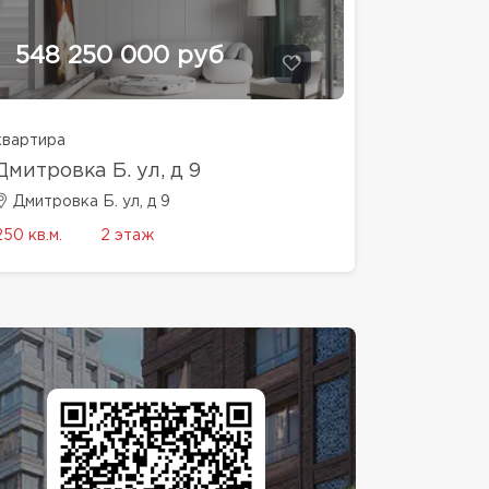
548 250 000 руб
квартира
Дмитровка Б. ул, д 9
Дмитровка Б. ул, д 9
250 кв.м.
2 этаж