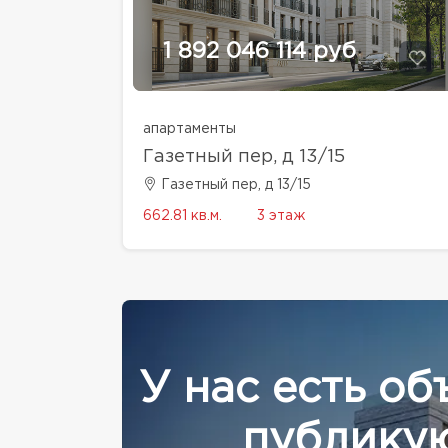
1 892 046 114 руб
апартаменты
Газетный пер, д 13/15
Газетный пер, д 13/15
662.81 кв.м.
3 этаж
У нас есть об
публикую