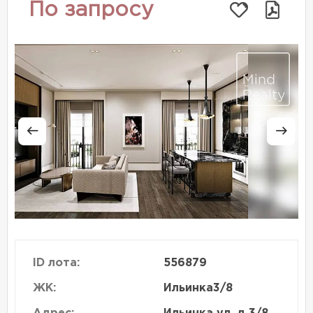
По запросу
ID лота:
556879
ЖК:
Ильинка3/8