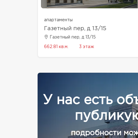
апартаменты
Газетный пер, д 13/15
Газетный пер, д 13/15
662.81 кв.м.
3 этаж
У нас есть об
публикую
подробности мож