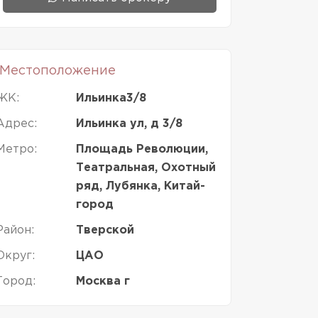
Местоположение
ЖК:
Ильинка3/8
Адрес:
Ильинка ул, д 3/8
Метро:
Площадь Революции,
Театральная, Охотный
ряд, Лубянка, Китай-
город
Район:
Тверской
Округ:
ЦАО
Город:
Москва г