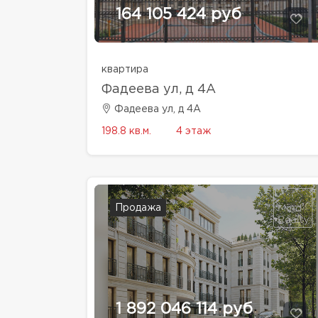
164 105 424 руб
квартира
Фадеева ул, д 4A
Фадеева ул, д 4A
198.8 кв.м.
4 этаж
Продажа
1 892 046 114 руб