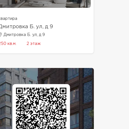
квартира
Дмитровка Б. ул, д 9
Дмитровка Б. ул, д 9
250 кв.м.
2 этаж