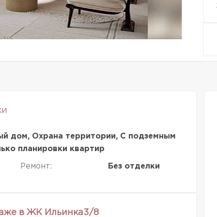
ки
ый дом, Охрана территории, С подземным
лько планировки квартир
Ремонт:
Без отделки
таже в ЖК Ильинка3/8