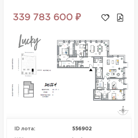
339 783 600 ₽
ID лота:
556902