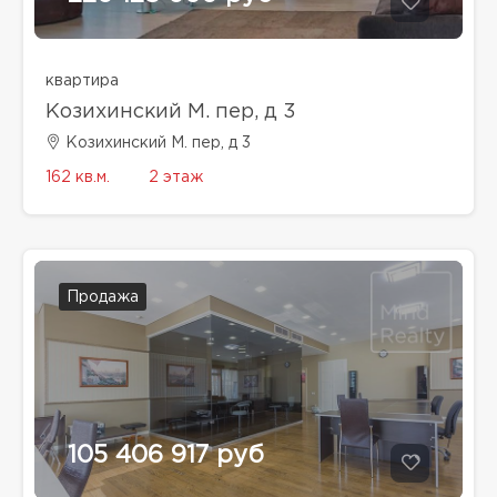
квартира
Козихинский М. пер, д 3
Козихинский М. пер, д 3
162 кв.м.
2 этаж
Продажа
105 406 917 руб