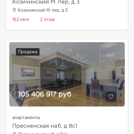
Козихинский М. пер, д 3
Козихинский М. пер, д 3
162 кв.м.
2 этаж
Продажа
105 406 917 руб
апартаменты
Пресненская наб, д 8с1