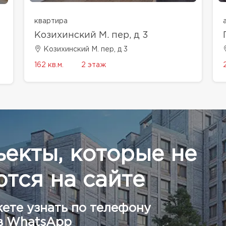
квартира
Козихинский М. пер, д 3
Козихинский М. пер, д 3
162 кв.м.
2 этаж
ъекты, которые не
тся на сайте
ете узнать по телефону
в WhatsApp