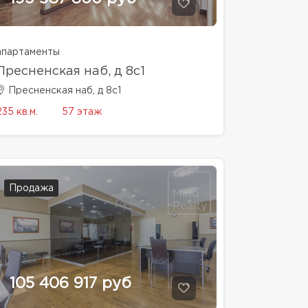
апартаменты
Пресненская наб, д 8с1
Пресненская наб, д 8с1
235 кв.м.
57 этаж
Продажа
105 406 917 руб