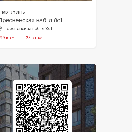
апартаменты
Пресненская наб, д 8с1
Пресненская наб, д 8с1
219 кв.м.
23 этаж