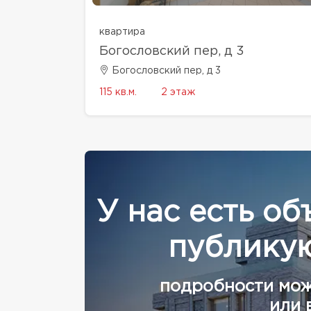
квартира
Богословский пер, д 3
Богословский пер, д 3
115 кв.м.
2 этаж
У нас есть об
публикую
подробности мож
или 