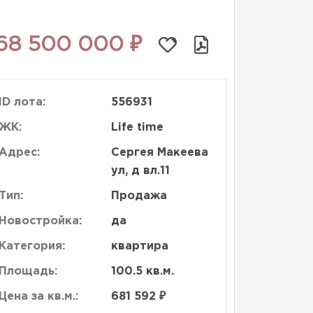
68 500 000 ₽
ID лота:
556931
ЖК:
Life time
Адрес:
Сергея Макеева
ул, д вл.11
Тип:
Продажа
Новостройка:
да
Категория:
квартира
Площадь:
100.5 кв.м.
Цена за кв.м.:
681 592 ₽