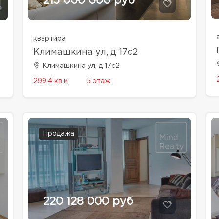
215 000 000 руб
квартира
Климашкина ул, д 17с2
Климашкина ул, д 17с2
299.4 кв.м.
5 этаж
Продажа
220 128 000 руб