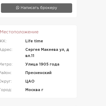
Написать брокеру
Местоположение
ЖК:
Life time
Адрес:
Сергея Макеева ул, д
вл.11
Метро:
Улица 1905 года
Район:
Пресненский
Округ:
ЦАО
Город:
Москва г