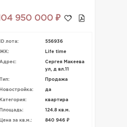
104 950 000 ₽
ID лота:
556936
ЖК:
Life time
Адрес:
Сергея Макеева
ул, д вл.11
Тип:
Продажа
Новостройка:
да
Категория:
квартира
Площадь:
124.8 кв.м.
Цена за кв.м.:
840 946 ₽