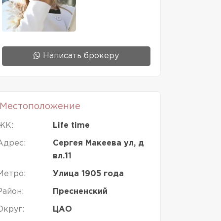
Написать брокеру
Местоположение
ЖК:
Life time
Адрес:
Сергея Макеева ул, д
вл.11
Метро:
Улица 1905 года
Район:
Пресненский
Округ:
ЦАО