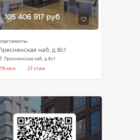
105 406 917 руб
апартаменты
Пресненская наб, д 8с1
Пресненская наб, д 8с1
219 кв.м.
23 этаж