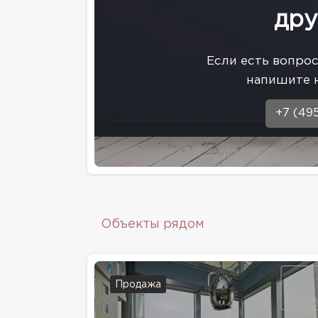
дру
Eсли есть вопро
напишите 
+7 (49
Объекты рядом
Продажа