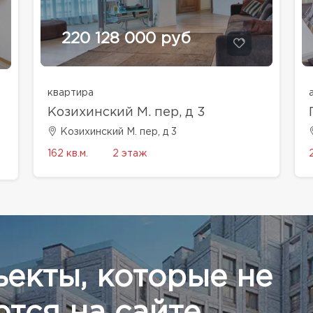
220 128 000 руб
квартира
Козихинский М. пер, д 3
Козихинский М. пер, д 3
162 кв.м.
2 этаж
ъекты, которые не