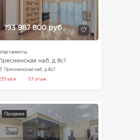
193 987 800 руб
апартаменты
Пресненская наб, д 8с1
Пресненская наб, д 8с1
235 кв.м.
57 этаж
Продажа