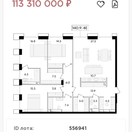
113 310 000 ₽
ID лота:
556941