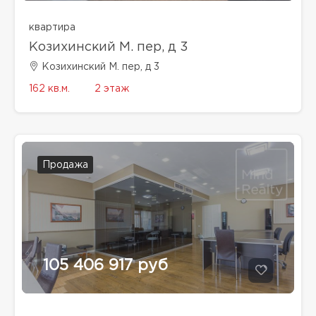
квартира
Козихинский М. пер, д 3
Козихинский М. пер, д 3
162 кв.м.
2 этаж
Продажа
105 406 917 руб