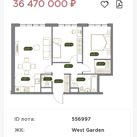
36 470 000 ₽
ID лота:
556997
ЖК:
West Garden