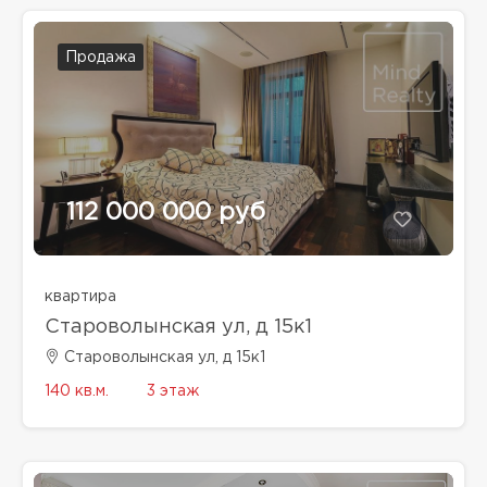
Продажа
112 000 000 руб
квартира
Староволынская ул, д 15к1
Староволынская ул, д 15к1
140 кв.м.
3 этаж