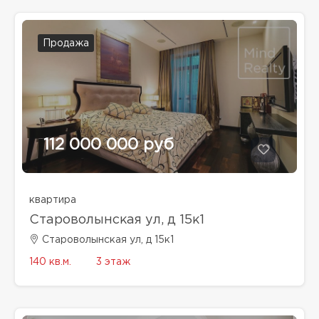
Продажа
112 000 000 руб
квартира
Староволынская ул, д 15к1
Староволынская ул, д 15к1
140 кв.м.
3 этаж